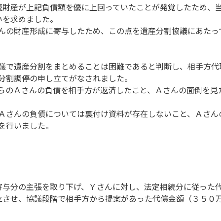
続財産が上記負債額を優に上回っていたことが発覚したため、
いを求めました。
んの財産形成に寄与したため、この点を遺産分割協議にあたっ
議で遺産分割をまとめることは困難であると判断し、相手方代
分割調停の申し立てがなされました。
らのＡさんの負債を相手方が返済したこと、Ａさんの面倒を見
Ａさんの負債については裏付け資料が存在しないこと、Ａさん
を行いました。
寄与分の主張を取り下げ、Ｙさんに対し、法定相続分に従った
立させ、協議段階で相手方から提案があった代償金額（３５０